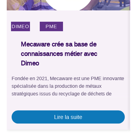
DIMEO
PME
Mecaware crée sa base de
connaissances métier avec
Dimeo
Fondée en 2021, Mecaware est une PME innovante
L
spécialisée dans la production de métaux
L
stratégiques issus du recyclage de déchets de
l
batteries. L’entreprise pratique l’hydrométallurgie
a
verte pour récupérer du lithium, du nickel, du
C
manganèse et du cobalt, qu’elle réintroduit dans la
p
Lire la suite
production de nouvelles batteries automobiles. Ce
C
procédé innovant est la raison d’être de Mecaware,
p