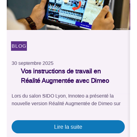
BLOG
30 septembre 2025
2
Vos instructions de travail en
Réalité Augmentée avec Dimeo
Lors du salon SIDO Lyon, Innoteo a présenté la
L
nouvelle version Réalité Augmentée de Dimeo sur
d
iOS. Cette dernière fait suite aux versions Android et
d
HoloLens existantes. Elle permet désormais de
u
placer et restituer des indications visuelles en
f
Lire la suite
Réalité Augmentée directement depuis les iPhone
l