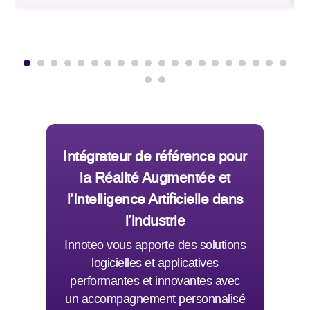
et iPad compatibles, en bénéficiant de la haute
q
qualité des capteurs…
.
s
Intégrateur de référence pour
la Réalité Augmentée et
l’Intelligence Artificielle dans
l’industrie
Innoteo vous apporte des solutions
logicielles et applicatives
performantes et innovantes avec
un accompagnement personnalisé