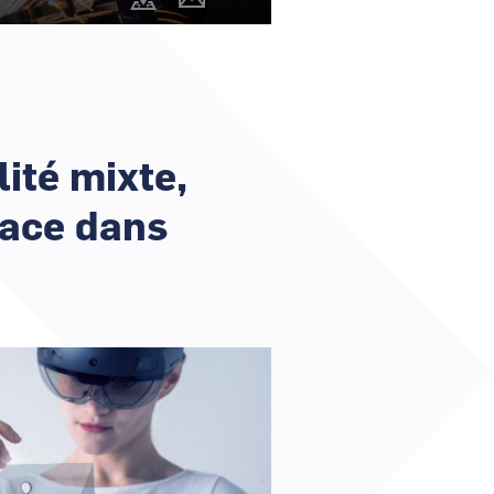
@cartography_link_title
Contacter
r un nouveau mot de passe ?
les
animateurs
er mon compte ?
lité mixte,
lace dans