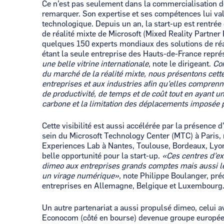
Ce n'est pas seulement dans la commercialisation de
remarquer. Son expertise et ses compétences lui va
technologique. Depuis un an, la start-up est rentré
de réalité mixte de Microsoft (Mixed Reality Partne
quelques 150 experts mondiaux des solutions de réa
étant la seule entreprise des Hauts-de-France repr
une belle vitrine internationale,
note le dirigeant.
Co
du marché de la réalité mixte, nous présentons cett
entreprises et aux industries afin qu’elles compren
de productivité, de temps et de coût tout en ayant u
carbone et la limitation des déplacements imposée pa
Cette visibilité est aussi accélérée par la présence 
sein du Microsoft Technology Center (MTC) à Paris, 
Experiences Lab à Nantes, Toulouse, Bordeaux, Lyon 
belle opportunité pour la start-up.
«Ces centres d’ex
dimeo aux entreprises grands comptes mais aussi l
un virage numérique»
, note Philippe Boulanger, préc
entreprises en Allemagne, Belgique et Luxembourg
Un autre partenariat a aussi propulsé dimeo, celui av
Econocom (côté en bourse) devenue groupe europée