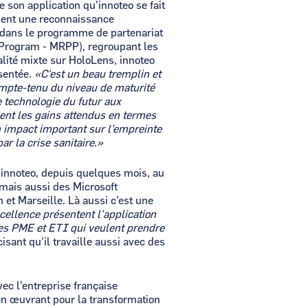
 son application qu'innoteo se fait
lent une reconnaissance
e dans le programme de partenariat
r Program - MRPP), regroupant les
lité mixte sur HoloLens, innoteo
ésentée.
«C'est un beau tremplin et
mpte-tenu du niveau de maturité
e technologie du futur aux
nent les gains attendus en termes
n impact important sur l’empreinte
r la crise sanitaire.»
d'innoteo, depuis quelques mois, au
mais aussi des Microsoft
et Marseille. Là aussi c'est une
cellence présentent l'application
es PME et ETI qui veulent prendre
isant qu'il travaille aussi avec des
.
ec l'entreprise française
n œuvrant pour la transformation