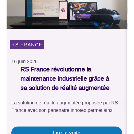
RS FRANCE
16 juin 2025
2
RS France révolutionne la
maintenance industrielle grâce à
sa solution de réalité augmentée
La solution de réalité augmentée proposée par RS
R
France avec son partenaire Innoteo permet ainsi
I
d’être performant plus rapidement sur des
d
opérations complexes comme le contrôle qualité
m
d’un moteur, une opération d’assemblage ou de
Lire la suite