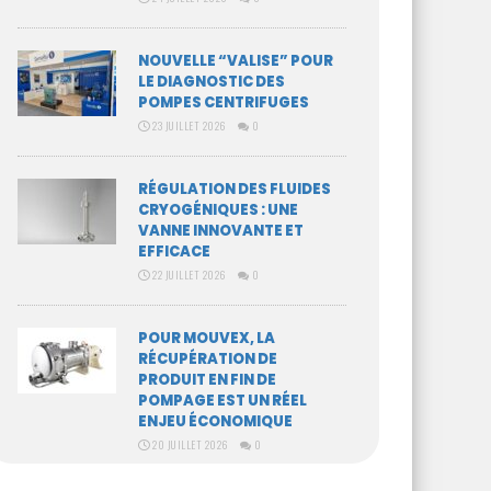
NOUVELLE “VALISE” POUR
LE DIAGNOSTIC DES
POMPES CENTRIFUGES
23 JUILLET 2026
0
RÉGULATION DES FLUIDES
CRYOGÉNIQUES : UNE
VANNE INNOVANTE ET
EFFICACE
22 JUILLET 2026
0
POUR MOUVEX, LA
RÉCUPÉRATION DE
PRODUIT EN FIN DE
POMPAGE EST UN RÉEL
ENJEU ÉCONOMIQUE
20 JUILLET 2026
0