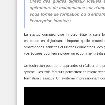
Créez des guides digitaux visuels et
opérateurs de maintenance sur n’impo
sous forme de formation ou d’entrai
l’entreprise Innoteo !
La startup compiégnoise Innoteo édite la suite log
entreprise en digitalisant n’importe quelle procéd
smartphones, tablettes et lunettes connectées, ces 
vos équipes pour leur indiquer où et comment réalis
Un technicien peut donc apprendre et réaliser une p
rythme. Ces trois facteurs permettent de mieux reteni
formation classique. Un système impressionnant co