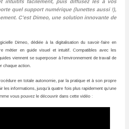
 intuitifs facilement, puis diffusez les à vos
rte quel support numérique (lunettes aussi !),
nement. C’est Dimeo, une solution innovante de
icielle Dimeo, dédiée à la digitalisation du savoir-faire en
ure métier en guide visuel et intuitif. Compatibles avec les
guides viennent se superposer à l’environnement de travail de
er chaque action.
rocédure en totale autonomie, par la pratique et à son propre
r les informations, jusqu’à quatre fois plus rapidement qu’une
mme vous pouvez le découvrir dans cette vidéo :