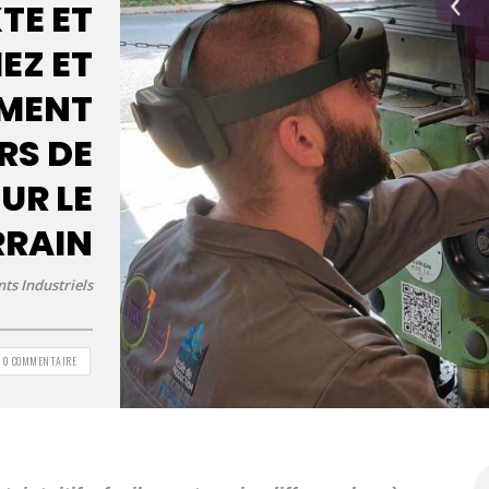
TE ET
EZ ET
EMENT
RS DE
UR LE
RRAIN
ts Industriels
0 COMMENTAIRE